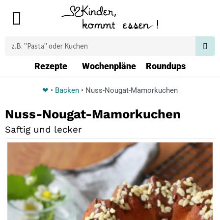
Zum
Main
Inhalt
Menu
springen
Suche
Rezepte
Wochenpläne
Roundups
❤
•
Backen
•
Nuss-Nougat-Mamorkuchen
Nuss-Nougat-Mamorkuchen
Saftig und lecker