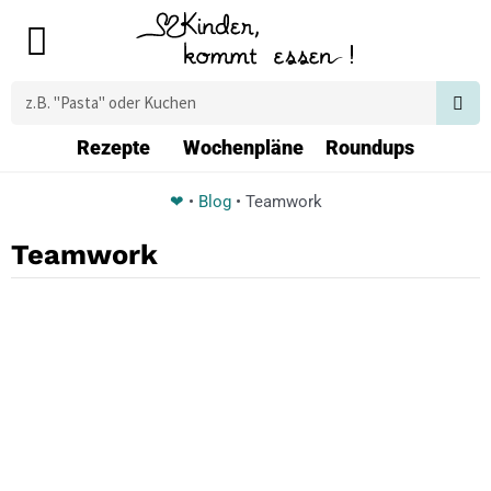
Zum
Main
Inhalt
Menu
springen
Suche
Rezepte
Wochenpläne
Roundups
❤
•
Blog
•
Teamwork
Teamwork