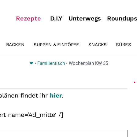
Rezepte
D.I.Y
Unterwegs
Roundup
BACKEN
SUPPEN & EINTÖPFE
SNACKS
SÜßES
❤
•
Familientisch
•
Wochenplan KW 35
länen findet ihr
hier
.
rt name=’Ad_mitte‘ /]