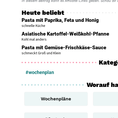
In diesem Beitrag kann es Affiliate-Links geben. Schau di
Heute beliebt
Pasta mit Paprika, Feta und Honig
schnelle Küche
Asiatische Kartoffel-Weißkohl-Pfanne
Kohl mal anders
Pasta mit Gemüse-Frischkäse-Sauce
schmeckt Groß und Klein
Kateg
#wochenplan
Worauf ha
Wochenpläne