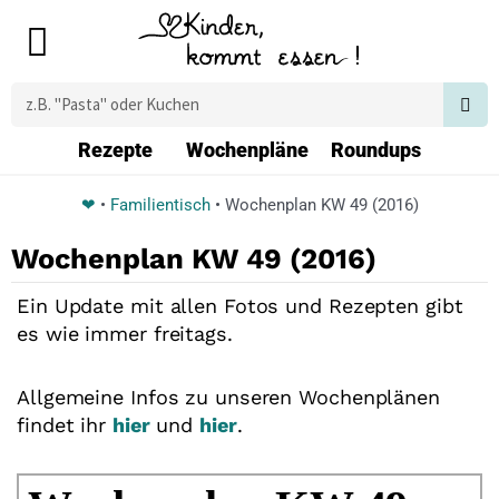
Zum
Main
Inhalt
Menu
springen
Suche
Rezepte
Wochenpläne
Roundups
❤
•
Familientisch
•
Wochenplan KW 49 (2016)
Wochenplan KW 49 (2016)
Ein Update mit allen Fotos und Rezepten gibt
es wie immer freitags.
Allgemeine Infos zu unseren Wochenplänen
findet ihr
hier
und
hier
.