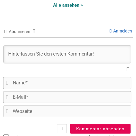
Alle ansehen >
Anmelden
Abonnieren
N
E-
Ma
W