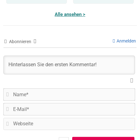
Alle ansehen >
Anmelden
Abonnieren
N
E-
Ma
W