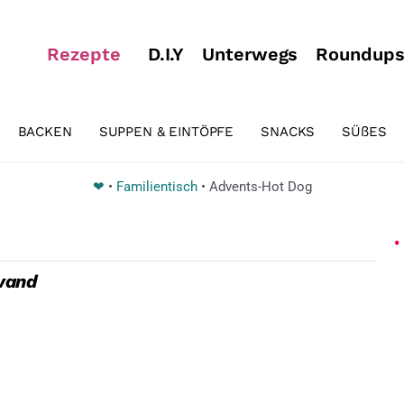
Rezepte
D.I.Y
Unterwegs
Roundup
BACKEN
SUPPEN & EINTÖPFE
SNACKS
SÜßES
❤
•
Familientisch
•
Advents-Hot Dog
wand