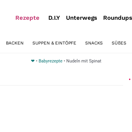
Rezepte
D.I.Y
Unterwegs
Roundup
BACKEN
SUPPEN & EINTÖPFE
SNACKS
SÜßES
❤
•
Babyrezepte
•
Nudeln mit Spinat